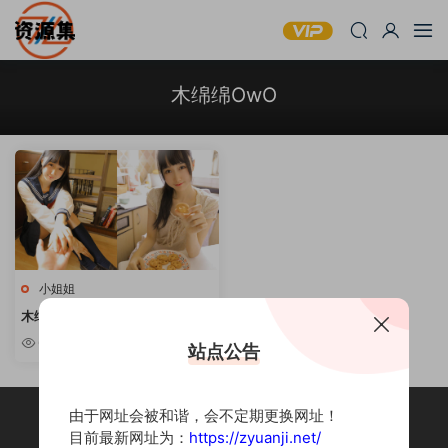
木绵绵OwO
小姐姐
木绵绵OwO – 萌甜妹子写真合集
[持续更新]
6.6w
站点公告
由于网址会被和谐，会不定期更换网址！
目前最新网址为：
https://zyuanji.net/