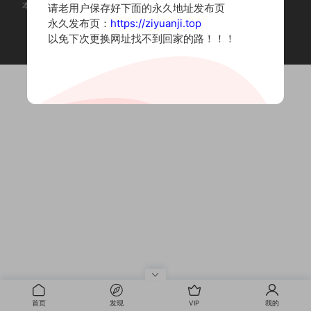
本站为摄影写真图片网站，内容来自网络收集整理，仅作个人学习使用。
请老用户保存好下面的永久地址发布页
如有违法内容请联系删除
永久发布页：
https://ziyuanji.top
Copyright © 2022 资源集
以免下次更换网址找不到回家的路！！！
首页
发现
VIP
我的