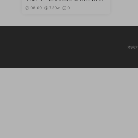
更新]
08-09
7.39w
0
本站