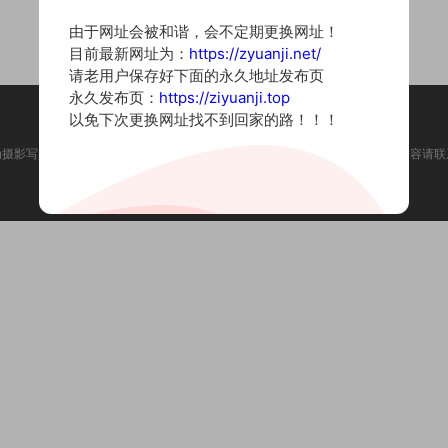
由于网址会被和谐，会不定期更换网址！
目前最新网址为：
https://zyuanji.net/
请老用户保存好下面的永久地址发布页
永久发布页：
https://ziyuanji.top
以免下次更换网址找不到回家的路！！！
为摄影写真图片网站，内容来自网络收集整理，仅作个人学习使用。如有违法内容请联
Copyright © 2022 资源集