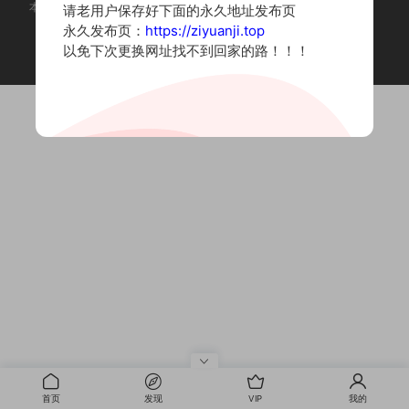
本站为摄影写真图片网站，内容来自网络收集整理，仅作个人学习使用。
请老用户保存好下面的永久地址发布页
如有违法内容请联系删除
永久发布页：
https://ziyuanji.top
Copyright © 2022 资源集
以免下次更换网址找不到回家的路！！！
首页
发现
VIP
我的