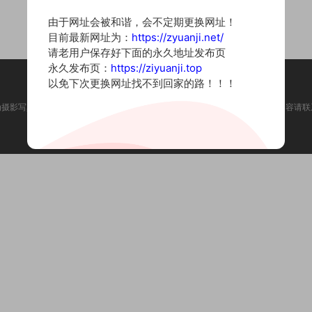
由于网址会被和谐，会不定期更换网址！
目前最新网址为：
https://zyuanji.net/
请老用户保存好下面的永久地址发布页
永久发布页：
https://ziyuanji.top
以免下次更换网址找不到回家的路！！！
为摄影写真图片网站，内容来自网络收集整理，仅作个人学习使用。如有违法内容请联
Copyright © 2022 资源集