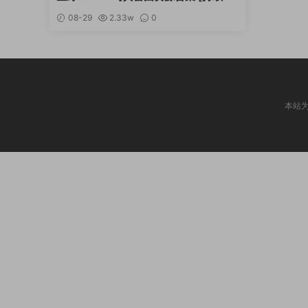
新]
08-29
2.33w
0
本站