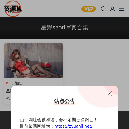
星野saori写真合集
小姐姐
星野saori – 写真套图资源合集
[持续更新]
2.33w
站点公告
由于网址会被和谐，会不定期更换网址！
目前最新网址为：
https://zyuanji.net/