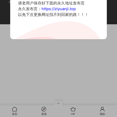
本站为摄影写真图片网站，内容来自网络收集整理，仅作个人学习使用。
请老用户保存好下面的永久地址发布页
如有违法内容请联系删除
永久发布页：
https://ziyuanji.top
Copyright © 2022 资源集
以免下次更换网址找不到回家的路！！！
首页
发现
VIP
我的