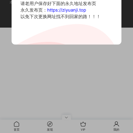
本站为摄影写真图片网站，内容来自网络收集整理，仅作个人学习使用。
请老用户保存好下面的永久地址发布页
如有违法内容请联系删除
永久发布页：
https://ziyuanji.top
Copyright © 2022 资源集
以免下次更换网址找不到回家的路！！！
首页
发现
VIP
我的