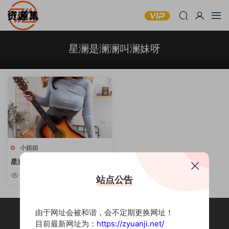
星澜是澜澜叫澜妹呀
小姐姐
星澜是澜澜叫澜妹呀 – 性感诱人
写真合集 [持续更新]
9.08w
站点公告
由于网址会被和谐，会不定期更换网址！
目前最新网址为：
https://zyuanji.net/