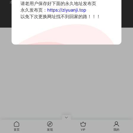
本站为摄影写真图片网站，内容来自网络收集整理，仅作个人学习使用。
请老用户保存好下面的永久地址发布页
如有违法内容请联系删除
永久发布页：
https://ziyuanji.top
Copyright © 2022 资源集
以免下次更换网址找不到回家的路！！！
首页
发现
VIP
我的