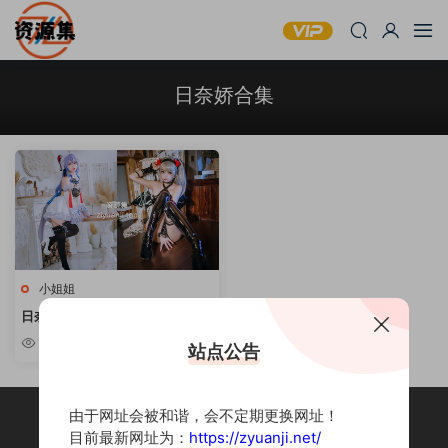
日奈娇合集
小姐姐
日奈娇 – 可爱软萌写真合集 [持续
更新]
10w+
站点公告
由于网址会被和谐，会不定期更换网址！
目前最新网址为：
https://zyuanji.net/