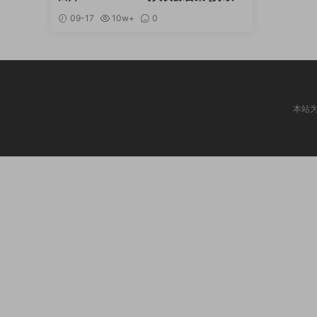
新]
09-17
10w+
0
本站