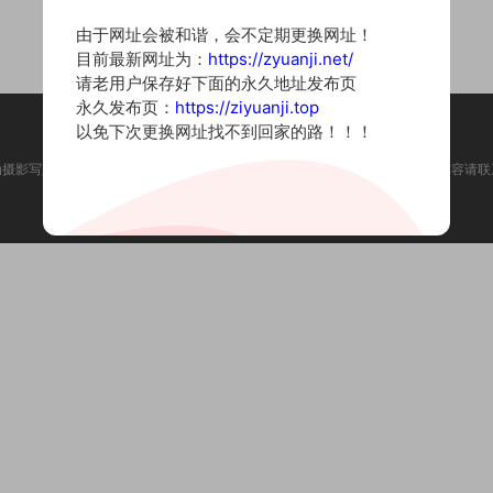
由于网址会被和谐，会不定期更换网址！
目前最新网址为：
https://zyuanji.net/
请老用户保存好下面的永久地址发布页
永久发布页：
https://ziyuanji.top
以免下次更换网址找不到回家的路！！！
为摄影写真图片网站，内容来自网络收集整理，仅作个人学习使用。如有违法内容请联
Copyright © 2022 资源集