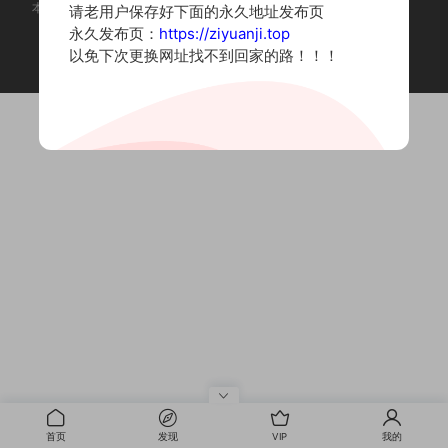
本站为摄影写真图片网站，内容来自网络收集整理，仅作个人学习使用。
请老用户保存好下面的永久地址发布页
如有违法内容请联系删除
永久发布页：
https://ziyuanji.top
Copyright © 2022 资源集
以免下次更换网址找不到回家的路！！！
首页
发现
VIP
我的