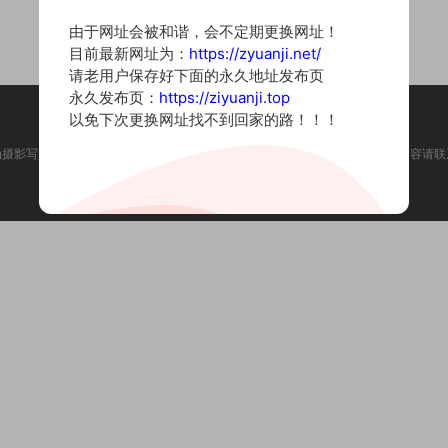
由于网址会被和谐，会不定期更换网址！
目前最新网址为：
https://zyuanji.net/
请老用户保存好下面的永久地址发布页
永久发布页：
https://ziyuanji.top
以免下次更换网址找不到回家的路！！！
为摄影写真图片网站，内容来自网络收集整理，仅作个人学习使用。如有违法内容请联
Copyright © 2022 资源集