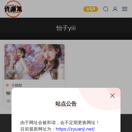
怡子yiii
小姐姐
怡子yiii – 可爱妹子写真合集 [持
续更新]
7.02k
站点公告
由于网址会被和谐，会不定期更换网址！
目前最新网址为：
https://zyuanji.net/