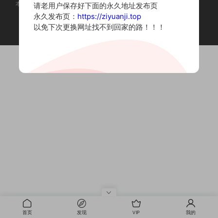
本站为摄影写真图片网站，内容来自网络收集整理，仅作个人学习使用。
请老用户保存好下面的永久地址发布页
如有违法内容请联系删除
永久发布页：
https://ziyuanji.top
Copyright © 2022 资源集
以免下次更换网址找不到回家的路！！！
首页
发现
VIP
我的