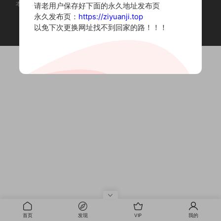
本站为摄影写真图片网站，内容来自网络收集整理，仅作个人学习使用。
请老用户保存好下面的永久地址发布页
如有违法内容请联系删除
永久发布页：
https://ziyuanji.top
Copyright © 2022 资源集
以免下次更换网址找不到回家的路！！！
首页
发现
VIP
我的