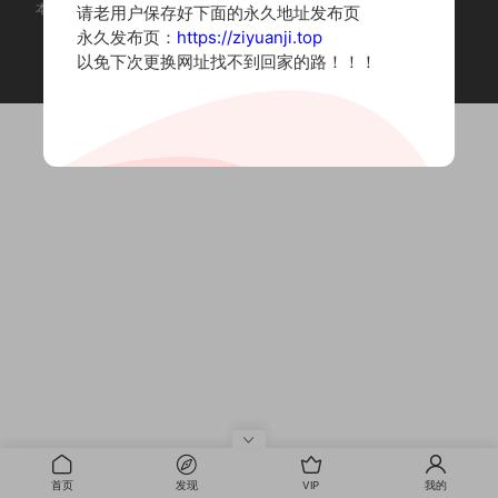
本站为摄影写真图片网站，内容来自网络收集整理，仅作个人学习使用。
请老用户保存好下面的永久地址发布页
如有违法内容请联系删除
永久发布页：
https://ziyuanji.top
Copyright © 2022 资源集
以免下次更换网址找不到回家的路！！！
首页
发现
VIP
我的