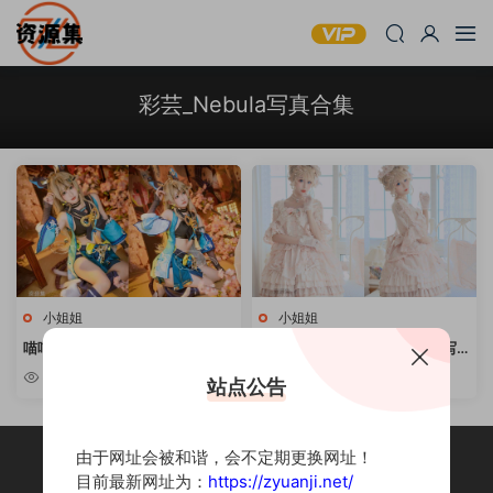
彩芸_Nebula写真合集
小姐姐
小姐姐
喵喵的喵吖 – COSPLAY写真合集
彩芸_Nebula – 甜美可爱妹子写
[持续更新]
真合集 [持续更新]
5.58k
6.13k
站点公告
由于网址会被和谐，会不定期更换网址！
目前最新网址为：
https://zyuanji.net/