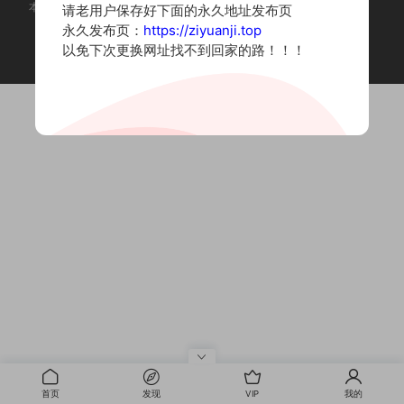
本站为摄影写真图片网站，内容来自网络收集整理，仅作个人学习使用。
请老用户保存好下面的永久地址发布页
如有违法内容请联系删除
永久发布页：
https://ziyuanji.top
Copyright © 2022 资源集
以免下次更换网址找不到回家的路！！！
首页
发现
VIP
我的