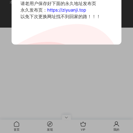
本站为摄影写真图片网站，内容来自网络收集整理，仅作个人学习使用。
请老用户保存好下面的永久地址发布页
如有违法内容请联系删除
永久发布页：
https://ziyuanji.top
Copyright © 2022 资源集
以免下次更换网址找不到回家的路！！！
首页
发现
VIP
我的