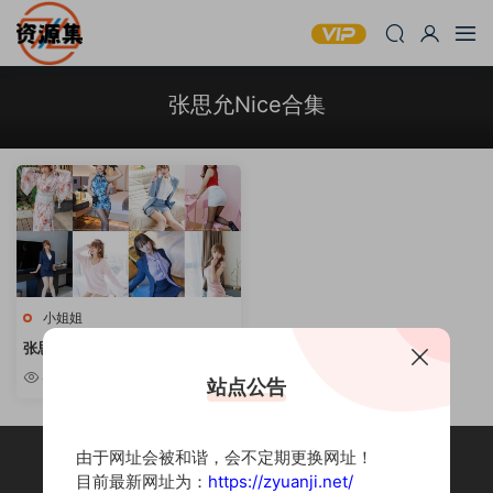
张思允Nice合集
小姐姐
张思允Nice – 24套合集 [持续更
新]
4.84k
站点公告
由于网址会被和谐，会不定期更换网址！
目前最新网址为：
https://zyuanji.net/