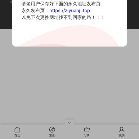
本站为摄影写真图片网站，内容来自网络收集整理，仅作个人学习使用。
请老用户保存好下面的永久地址发布页
如有违法内容请联系删除
永久发布页：
https://ziyuanji.top
Copyright © 2022 资源集
以免下次更换网址找不到回家的路！！！
首页
发现
VIP
我的