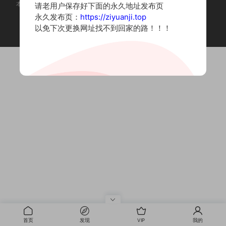
本站为摄影写真图片网站，内容来自网络收集整理，仅作个人学习使用。
请老用户保存好下面的永久地址发布页
如有违法内容请联系删除
永久发布页：
https://ziyuanji.top
Copyright © 2022 资源集
以免下次更换网址找不到回家的路！！！
首页
发现
VIP
我的