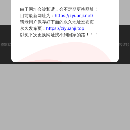
由于网址会被和谐，会不定期更换网址！
目前最新网址为：
https://zyuanji.net/
请老用户保存好下面的永久地址发布页
永久发布页：
https://ziyuanji.top
以免下次更换网址找不到回家的路！！！
为摄影写真图片网站，内容来自网络收集整理，仅作个人学习使用。如有违法内容请联
Copyright © 2022 资源集