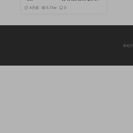
新]
4天前
5.73w
0
本站