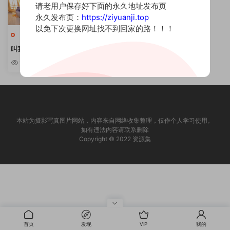
请老用户保存好下面的永久地址发布页
永久发布页：
https://ziyuanji.top
以免下次更换网址找不到回家的路！！！
小姐姐
叫我千寻大人 – COSPLAY写真合
集 [持续更新]
1.39w
本站为摄影写真图片网站，内容来自网络收集整理，仅作个人学习使用。
如有违法内容请联系删除
Copyright © 2022 资源集
首页
发现
VIP
我的