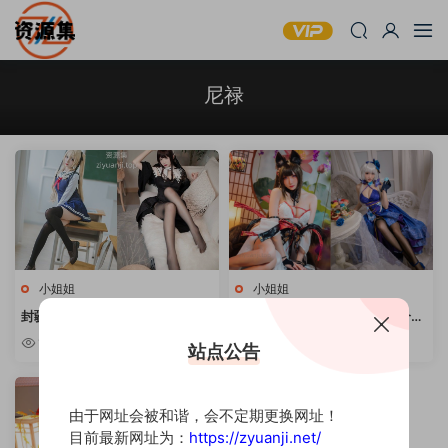
尼禄
小姐姐
小姐姐
封疆疆v – COSPLAY写真资源合
瓜希酱 – COSPALY写真套图合集
集 [持续更新]
[持续更新]
10w+
9.93w
站点公告
由于网址会被和谐，会不定期更换网址！
目前最新网址为：
https://zyuanji.net/