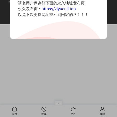
本站为摄影写真图片网站，内容来自网络收集整理，仅作个人学习使用。
请老用户保存好下面的永久地址发布页
如有违法内容请联系删除
永久发布页：
https://ziyuanji.top
Copyright © 2022 资源集
以免下次更换网址找不到回家的路！！！
首页
发现
VIP
我的