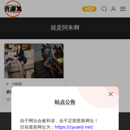
就是阿朱啊
小姐姐
就是阿朱啊 – 气质模特写真合集
[持续更新]
10w+
站点公告
由于网址会被和谐，会不定期更换网址！
目前最新网址为：
https://zyuanji.net/