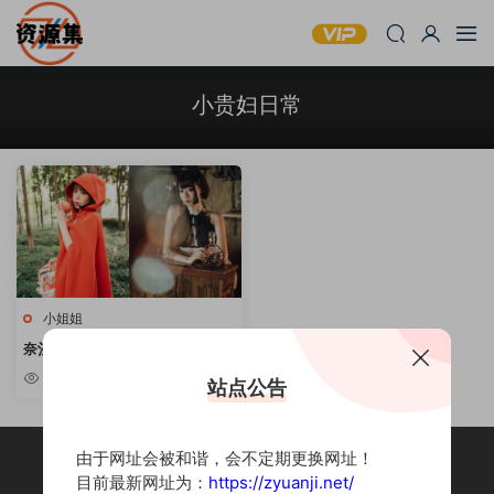
小贵妇日常
小姐姐
奈汐酱nice – 身材撩人写真合集
[持续更新]
10w+
站点公告
由于网址会被和谐，会不定期更换网址！
目前最新网址为：
https://zyuanji.net/