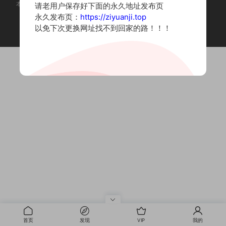
本站为摄影写真图片网站，内容来自网络收集整理，仅作个人学习使用。
请老用户保存好下面的永久地址发布页
如有违法内容请联系删除
永久发布页：
https://ziyuanji.top
Copyright © 2022 资源集
以免下次更换网址找不到回家的路！！！
首页
发现
VIP
我的