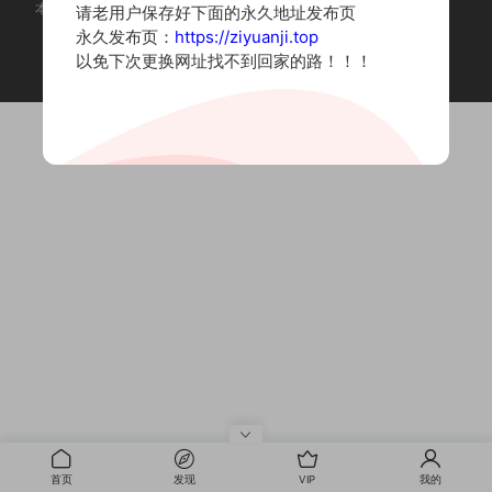
本站为摄影写真图片网站，内容来自网络收集整理，仅作个人学习使用。
请老用户保存好下面的永久地址发布页
如有违法内容请联系删除
永久发布页：
https://ziyuanji.top
Copyright © 2022 资源集
以免下次更换网址找不到回家的路！！！
首页
发现
VIP
我的