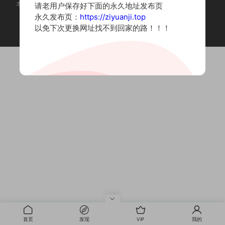
本站为摄影写真图片网站，内容来自网络收集整理，仅作个人学习使用。
请老用户保存好下面的永久地址发布页
如有违法内容请联系删除
永久发布页：
https://ziyuanji.top
Copyright © 2022 资源集
以免下次更换网址找不到回家的路！！！
首页
发现
VIP
我的