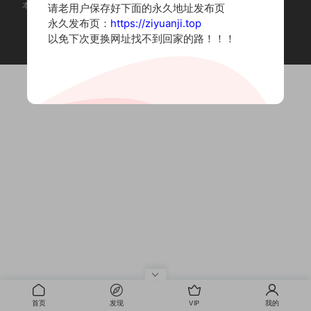
本站为摄影写真图片网站，内容来自网络收集整理，仅作个人学习使用。
请老用户保存好下面的永久地址发布页
如有违法内容请联系删除
永久发布页：
https://ziyuanji.top
Copyright © 2022 资源集
以免下次更换网址找不到回家的路！！！
首页
发现
VIP
我的