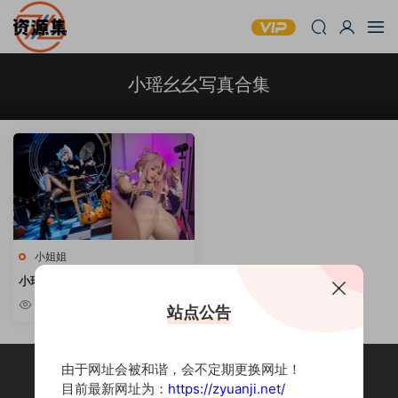
小瑶幺幺写真合集
小姐姐
小瑶幺幺 – 性感可爱写真合集 [持
续更新]
7.55w
站点公告
由于网址会被和谐，会不定期更换网址！
目前最新网址为：
https://zyuanji.net/