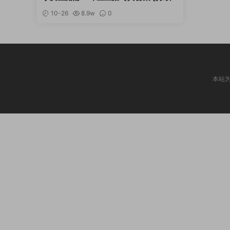
更新]
10-26
8.9w
0
本站