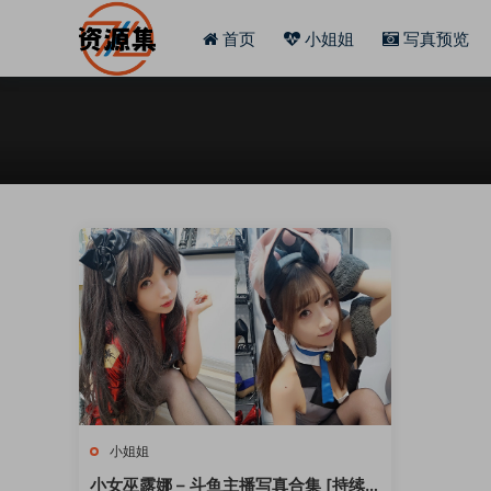
首页
小姐姐
写真预览
小姐姐
小女巫露娜 – 斗鱼主播写真合集 [持续