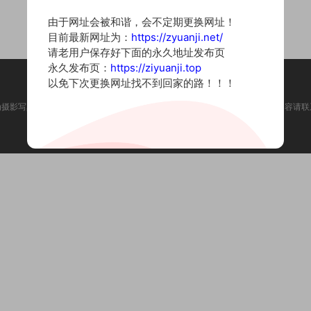
由于网址会被和谐，会不定期更换网址！
目前最新网址为：
https://zyuanji.net/
请老用户保存好下面的永久地址发布页
永久发布页：
https://ziyuanji.top
以免下次更换网址找不到回家的路！！！
为摄影写真图片网站，内容来自网络收集整理，仅作个人学习使用。如有违法内容请联
Copyright © 2022 资源集