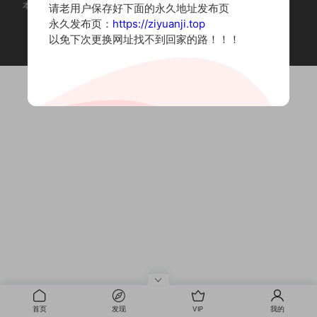
本站为摄影写真图片网站，内容来自网络收集整理，仅作个人学习使用。
请老用户保存好下面的永久地址发布页
如有违法内容请联系删除
永久发布页：
https://ziyuanji.top
Copyright © 2022 资源集
以免下次更换网址找不到回家的路！！！
首页
发现
VIP
我的