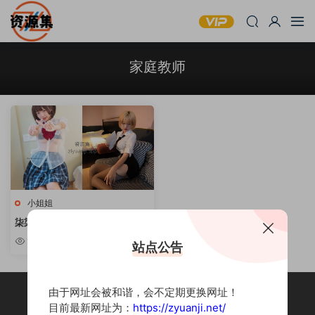
家庭教师
小姐姐
柒柒要乖哦 – 精品摄影作品合集
[持续更新]
10w+
站点公告
由于网址会被和谐，会不定期更换网址！
目前最新网址为：
https://zyuanji.net/