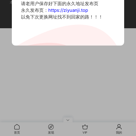
本站为摄影写真图片网站，内容来自网络收集整理，仅作个人学习使用。
请老用户保存好下面的永久地址发布页
如有违法内容请联系删除
永久发布页：
https://ziyuanji.top
Copyright © 2022 资源集
以免下次更换网址找不到回家的路！！！
首页
发现
VIP
我的