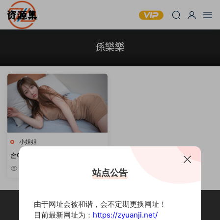
孫樂樂
小姐姐
손예은(孫樂樂) – 清纯甜美妹子写
真合集 [持续更新]
7.52w
站点公告
由于网址会被和谐，会不定期更换网址！
目前最新网址为：
https://zyuanji.net/