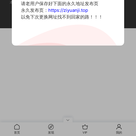
本站为摄影写真图片网站，内容来自网络收集整理，仅作个人学习使用。
请老用户保存好下面的永久地址发布页
如有违法内容请联系删除
永久发布页：
https://ziyuanji.top
Copyright © 2022 资源集
以免下次更换网址找不到回家的路！！！
首页
发现
VIP
我的