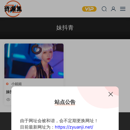
妹抖青
小姐姐
妹抖青 – 4套cos套图合集 [持续
更新]
5.68k
站点公告
由于网址会被和谐，会不定期更换网址！
目前最新网址为：
https://zyuanji.net/