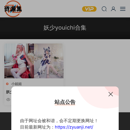
妖少youichi合集
小姐姐
妖少youichi – 32套cos写真合集
[持续更新]
3.26k
站点公告
由于网址会被和谐，会不定期更换网址！
目前最新网址为：
https://zyuanji.net/