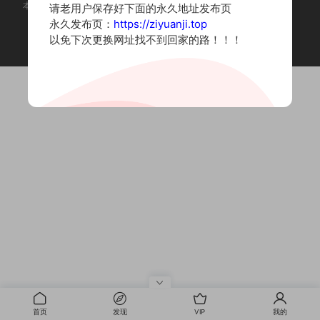
本站为摄影写真图片网站，内容来自网络收集整理，仅作个人学习使用。
请老用户保存好下面的永久地址发布页
如有违法内容请联系删除
永久发布页：
https://ziyuanji.top
Copyright © 2022 资源集
以免下次更换网址找不到回家的路！！！
首页
发现
VIP
我的