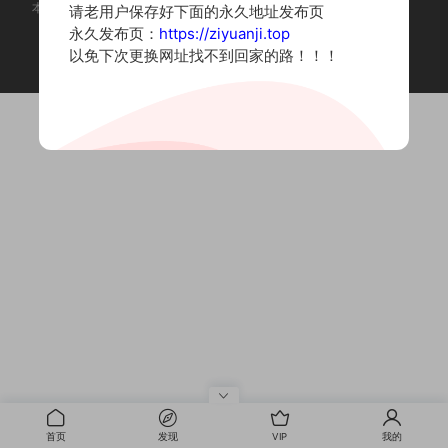
本站为摄影写真图片网站，内容来自网络收集整理，仅作个人学习使用。
请老用户保存好下面的永久地址发布页
如有违法内容请联系删除
永久发布页：
https://ziyuanji.top
Copyright © 2022 资源集
以免下次更换网址找不到回家的路！！！
首页
发现
VIP
我的