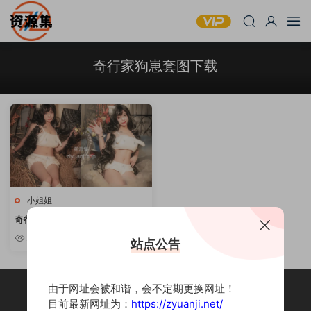
奇行家狗崽套图下载
小姐姐
奇行家狗崽 – 可爱妹子写真合集
[持续更新]
2.82k
站点公告
由于网址会被和谐，会不定期更换网址！
目前最新网址为：
https://zyuanji.net/