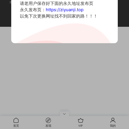
本站为摄影写真图片网站，内容来自网络收集整理，仅作个人学习使用。
请老用户保存好下面的永久地址发布页
如有违法内容请联系删除
永久发布页：
https://ziyuanji.top
Copyright © 2022 资源集
以免下次更换网址找不到回家的路！！！
首页
发现
VIP
我的