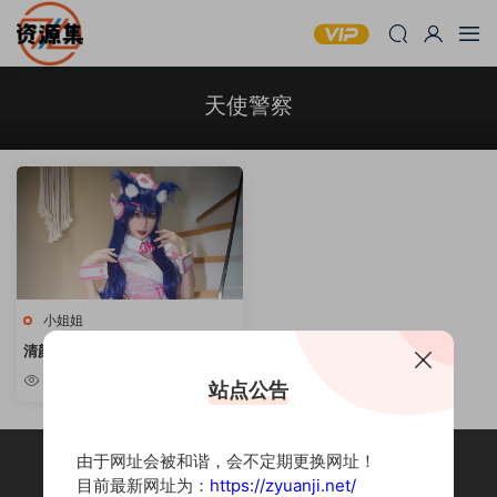
天使警察
小姐姐
清颜真德秀 – 6套写真合集 [持续
更新]
2.8k
站点公告
由于网址会被和谐，会不定期更换网址！
目前最新网址为：
https://zyuanji.net/