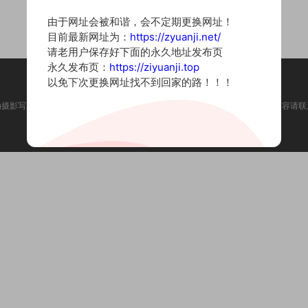
由于网址会被和谐，会不定期更换网址！
目前最新网址为：
https://zyuanji.net/
请老用户保存好下面的永久地址发布页
永久发布页：
https://ziyuanji.top
以免下次更换网址找不到回家的路！！！
为摄影写真图片网站，内容来自网络收集整理，仅作个人学习使用。如有违法内容请联
Copyright © 2022 资源集