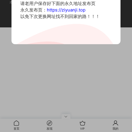
本站为摄影写真图片网站，内容来自网络收集整理，仅作个人学习使用。
请老用户保存好下面的永久地址发布页
如有违法内容请联系删除
永久发布页：
https://ziyuanji.top
Copyright © 2022 资源集
以免下次更换网址找不到回家的路！！！
首页
发现
VIP
我的