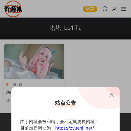
塔塔_Lo1iTa
小姐姐
塔塔_Lo1iTa – 6套写真合集 [持续
更新]
4.04k
站点公告
由于网址会被和谐，会不定期更换网址！
目前最新网址为：
https://zyuanji.net/