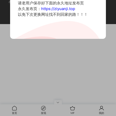
本站为摄影写真图片网站，内容来自网络收集整理，仅作个人学习使用。
请老用户保存好下面的永久地址发布页
如有违法内容请联系删除
永久发布页：
https://ziyuanji.top
Copyright © 2022 资源集
以免下次更换网址找不到回家的路！！！
首页
发现
VIP
我的