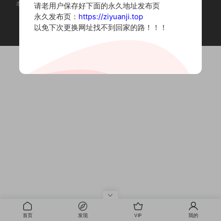
本站为摄影写真图片网站，内容来自网络收集整理，仅作个人学习使用。
请老用户保存好下面的永久地址发布页
如有违法内容请联系删除
永久发布页：
https://ziyuanji.top
Copyright © 2022 资源集
以免下次更换网址找不到回家的路！！！
首页
发现
VIP
我的