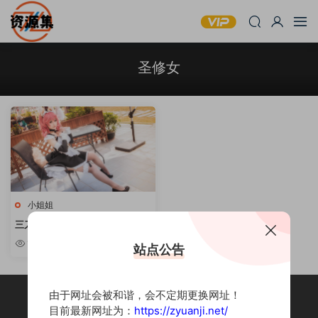
圣修女
小姐姐
三刀刀miido – 微肉感妹子写真合
集 [持续更新]
10w+
站点公告
由于网址会被和谐，会不定期更换网址！
目前最新网址为：
https://zyuanji.net/