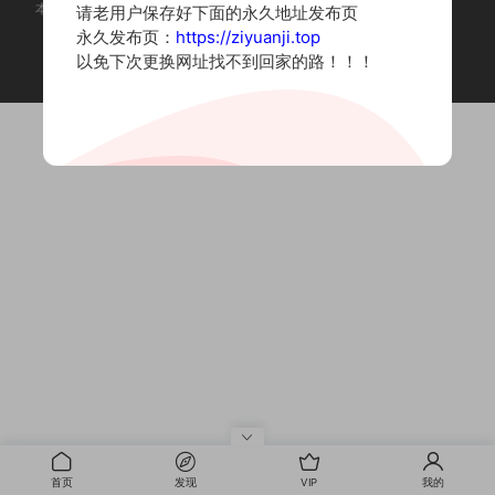
本站为摄影写真图片网站，内容来自网络收集整理，仅作个人学习使用。
请老用户保存好下面的永久地址发布页
如有违法内容请联系删除
永久发布页：
https://ziyuanji.top
Copyright © 2022 资源集
以免下次更换网址找不到回家的路！！！
首页
发现
VIP
我的