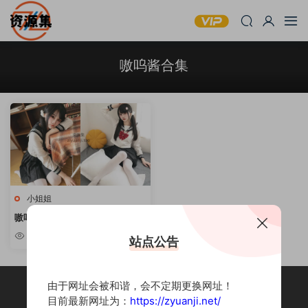
嗷呜酱合集
小姐姐
嗷呜酱 – 写真资源合集1套 [持续
更新]
2.12k
站点公告
由于网址会被和谐，会不定期更换网址！
目前最新网址为：
https://zyuanji.net/