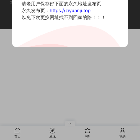
本站为摄影写真图片网站，内容来自网络收集整理，仅作个人学习使用。
请老用户保存好下面的永久地址发布页
如有违法内容请联系删除
永久发布页：
https://ziyuanji.top
Copyright © 2022 资源集
以免下次更换网址找不到回家的路！！！
首页
发现
VIP
我的