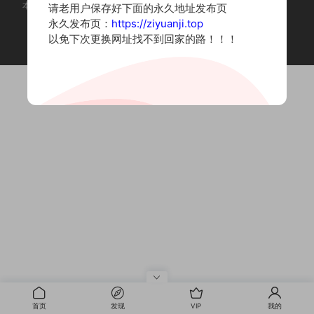
本站为摄影写真图片网站，内容来自网络收集整理，仅作个人学习使用。
请老用户保存好下面的永久地址发布页
如有违法内容请联系删除
永久发布页：
https://ziyuanji.top
Copyright © 2022 资源集
以免下次更换网址找不到回家的路！！！
首页
发现
VIP
我的