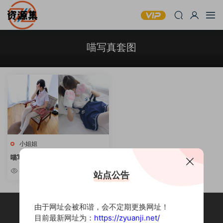
喵写真套图
小姐姐
喵写真 – 43套萝莉风写真合集
[持续更新]
4.43k
站点公告
由于网址会被和谐，会不定期更换网址！
目前最新网址为：
https://zyuanji.net/