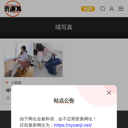
喵写真
小姐姐
喵写真 – 43套萝莉风写真合集
[持续更新]
4.43k
站点公告
由于网址会被和谐，会不定期更换网址！
目前最新网址为：
https://zyuanji.net/