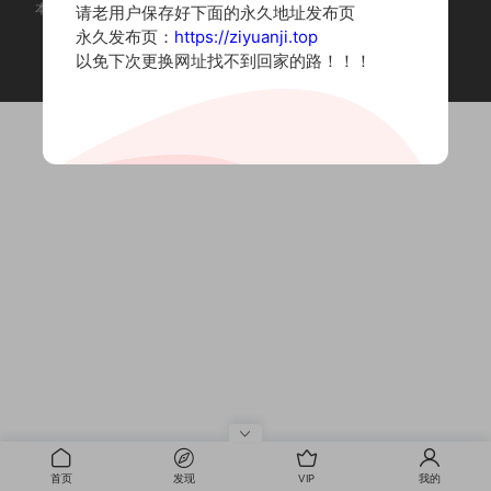
本站为摄影写真图片网站，内容来自网络收集整理，仅作个人学习使用。
请老用户保存好下面的永久地址发布页
如有违法内容请联系删除
永久发布页：
https://ziyuanji.top
Copyright © 2022 资源集
以免下次更换网址找不到回家的路！！！
首页
发现
VIP
我的