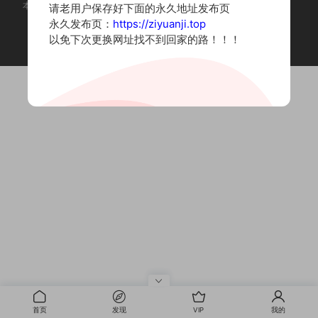
本站为摄影写真图片网站，内容来自网络收集整理，仅作个人学习使用。
请老用户保存好下面的永久地址发布页
如有违法内容请联系删除
永久发布页：
https://ziyuanji.top
Copyright © 2022 资源集
以免下次更换网址找不到回家的路！！！
首页
发现
VIP
我的