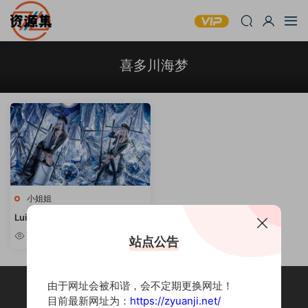
喜多川海梦
小姐姐
Luisa_零纱(冬马路纱) – COSPLA
Y写真资源合集 [持续更新]
7.38w
站点公告
由于网址会被和谐，会不定期更换网址！
目前最新网址为：
https://zyuanji.net/