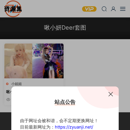
啾小妍Deer套图
小姐姐
啾小妍Deer – 斗鱼主播写真合集
[持续更新]
1.1w
站点公告
由于网址会被和谐，会不定期更换网址！
目前最新网址为：
https://zyuanji.net/