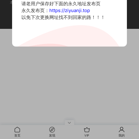
本站为摄影写真图片网站，内容来自网络收集整理，仅作个人学习使用。
请老用户保存好下面的永久地址发布页
如有违法内容请联系删除
永久发布页：
https://ziyuanji.top
Copyright © 2022 资源集
以免下次更换网址找不到回家的路！！！
首页
发现
VIP
我的