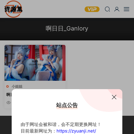
啊日日_Ganlory
小姐姐
啊日日_Ganlory – COSPLAY资源
合集 [持续更新]
6.63w
站点公告
由于网址会被和谐，会不定期更换网址！
目前最新网址为：
https://zyuanji.net/