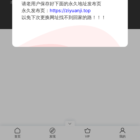
本站为摄影写真图片网站，内容来自网络收集整理，仅作个人学习使用。
请老用户保存好下面的永久地址发布页
如有违法内容请联系删除
永久发布页：
https://ziyuanji.top
Copyright © 2022 资源集
以免下次更换网址找不到回家的路！！！
首页
发现
VIP
我的