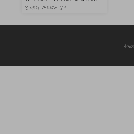
[持续更新]
4天前
5.67w
6
本站