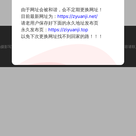
由于网址会被和谐，会不定期更换网址！
目前最新网址为：
https://zyuanji.net/
请老用户保存好下面的永久地址发布页
永久发布页：
https://ziyuanji.top
以免下次更换网址找不到回家的路！！！
为摄影写真图片网站，内容来自网络收集整理，仅作个人学习使用。如有违法内容请联
Copyright © 2022 资源集