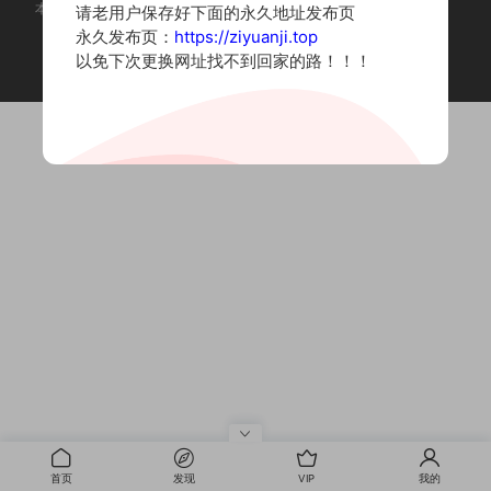
本站为摄影写真图片网站，内容来自网络收集整理，仅作个人学习使用。
请老用户保存好下面的永久地址发布页
如有违法内容请联系删除
永久发布页：
https://ziyuanji.top
Copyright © 2022 资源集
以免下次更换网址找不到回家的路！！！
首页
发现
VIP
我的