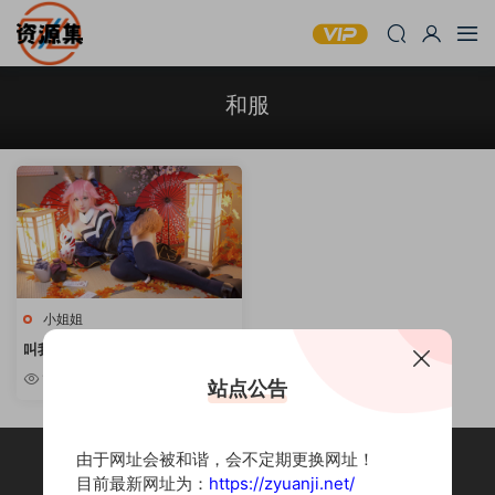
和服
小姐姐
叫我千寻大人 – COSPLAY写真合
集 [持续更新]
1.39w
站点公告
由于网址会被和谐，会不定期更换网址！
目前最新网址为：
https://zyuanji.net/