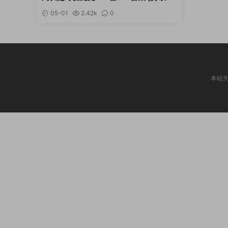
新]
05-01
2.42k
0
本站