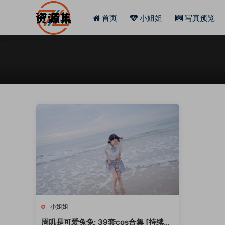
首页
小姐姐
写真预览
小姐姐
周叽是可爱兔兔: 39套cos合集 [持续更