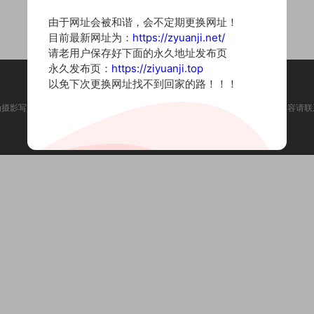
由于网址会被和谐，会不定期更换网址！
目前最新网址为：
https://zyuanji.net/
请老用户保存好下面的永久地址发布页
永久发布页：
https://ziyuanji.top
以免下次更换网址找不到回家的路！！！
为摄影写真图片网站，内容来自网络收集整理，仅作个人学习使用。如有违法内容请联
Copyright © 2022 资源集