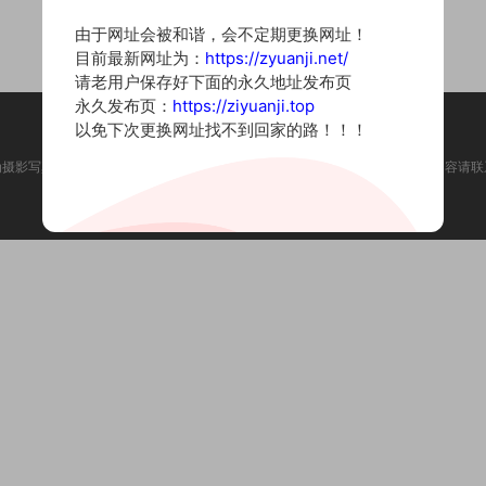
由于网址会被和谐，会不定期更换网址！
目前最新网址为：
https://zyuanji.net/
请老用户保存好下面的永久地址发布页
永久发布页：
https://ziyuanji.top
以免下次更换网址找不到回家的路！！！
为摄影写真图片网站，内容来自网络收集整理，仅作个人学习使用。如有违法内容请联
Copyright © 2022 资源集