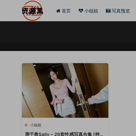
首页
小姐姐
写真预览
小姐姐
周于希Sally – 29套性感写真合集 [持续