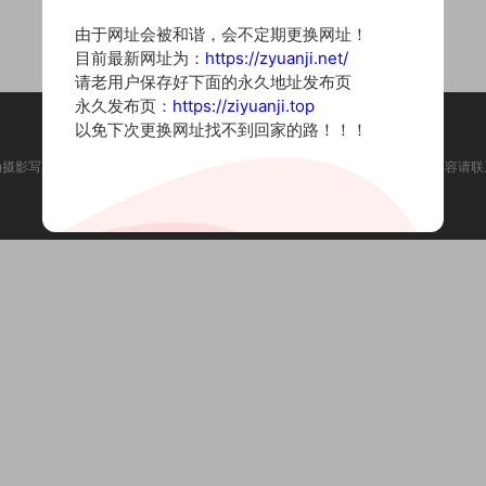
由于网址会被和谐，会不定期更换网址！
目前最新网址为：
https://zyuanji.net/
请老用户保存好下面的永久地址发布页
永久发布页：
https://ziyuanji.top
以免下次更换网址找不到回家的路！！！
为摄影写真图片网站，内容来自网络收集整理，仅作个人学习使用。如有违法内容请联
Copyright © 2022 资源集