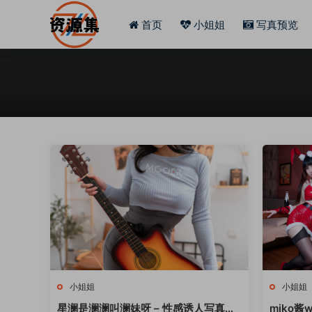
首页
小姐姐
写真预览
小姐姐
小姐姐
星澜是澜澜叫澜妹呀 – 性感诱人写真合