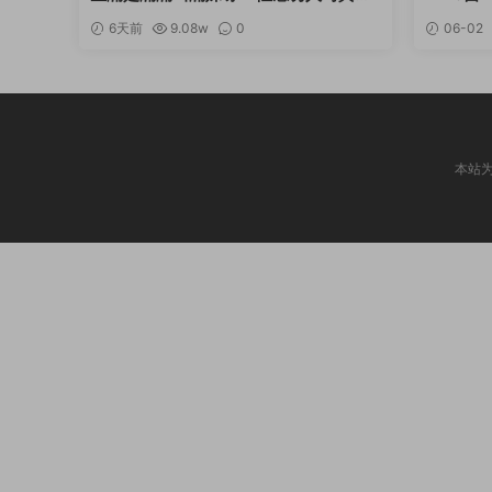
集 [持续更新]
6天前
9.08w
0
06-02
本站