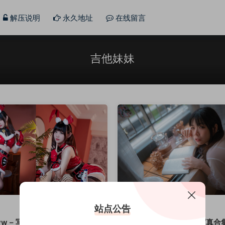
解压说明
永久地址
在线留言
吉他妹妹
小姐姐
站点公告
miko酱ww – 写真套图合集 [持续更新]
无颜小天使 – 微肉妹子写真合集