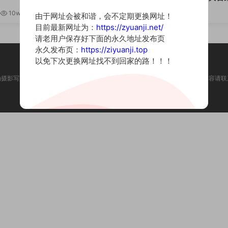
更新]
10w+
0
05-07
8.53w
0
由于网址会被和谐，会不定期更换网址！
目前最新网址为：
https://zyuanji.net/
请老用户保存好下面的永久地址发布页
永久发布页：
https://ziyuanji.top
以免下次更换网址找不到回家的路！！！
为摄影写真图片网站，内容来自网络收集整理，仅作个人学习使用。如有违法内容请联
Copyright © 2022 资源集