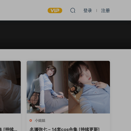
登录
注册
小姐姐
 [持续
名濑弥七 – 14套cos合集 [持续更新]