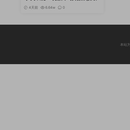
更新]
4天前
6.64w
0
本站