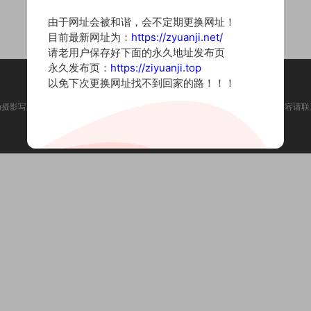
由于网址会被和谐，会不定期更换网址！
目前最新网址为：
https://zyuanji.net/
请老用户保存好下面的永久地址发布页
永久发布页：
https://ziyuanji.top
以免下次更换网址找不到回家的路！！！
为摄影写真图片网站，内容来自网络收集整理，仅作个人学习使用。如有违法内容请联
Copyright © 2022 资源集