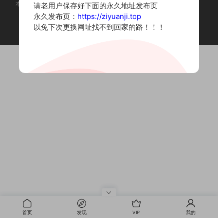
本站为摄影写真图片网站，内容来自网络收集整理，仅作个人学习使用。
请老用户保存好下面的永久地址发布页
如有违法内容请联系删除
永久发布页：
https://ziyuanji.top
Copyright © 2022 资源集
以免下次更换网址找不到回家的路！！！
首页
发现
VIP
我的