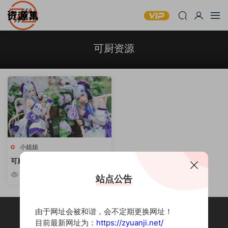
可厨资源
小姐姐
可厨 – 性感萌妹写真合集 [持续更
新]
5.13k
站点公告
由于网址会被和谐，会不定期更换网址！
目前最新网址为：
https://zyuanji.net/